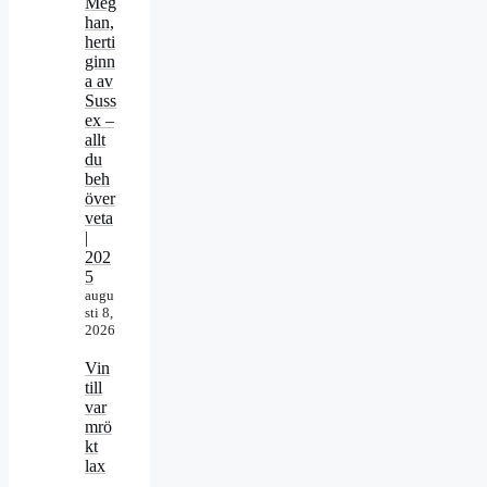
Meg
han,
herti
ginn
a av
Suss
ex –
allt
du
beh
över
veta
|
202
5
augu
sti 8,
2026
Vin
till
var
mrö
kt
lax
–