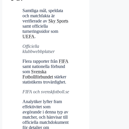
Samtliga mål, speldata
och matchfakta är
verifierade av
Sky Sports
samt officiella
turneringssidor som
UEFA
.
Officiella
klubbwebbplatser
Flera rapporter från
FIFA
samt nationella förbund
som
Svenska
Fotbollförbundet
stärker
statistikens trovärdighet.
FIFA och svenskfotboll.se
Analytiker lyfter fram
effektivitet som
avgörande i denna typ av
matcher, och hänvisar till
officiella matchdokument
för detaljer om