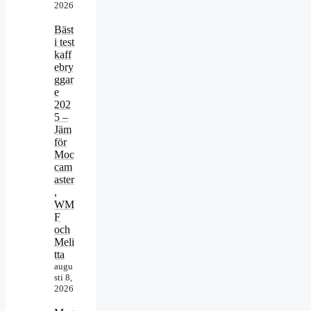
2026
Bäst
i test
kaff
ebry
ggar
e
202
5 –
Jäm
för
Moc
cam
aster
,
WM
F
och
Meli
tta
augu
sti 8,
2026