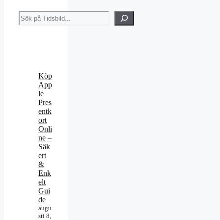
Sök
Köp
App
le
Pres
entk
ort
Onli
ne –
Säk
ert
&
Enk
elt
Gui
de
augu
sti 8,