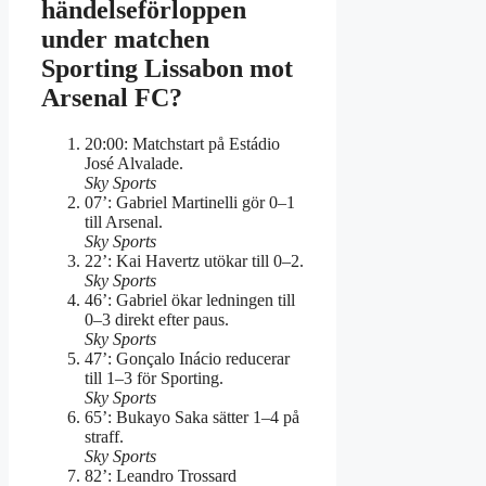
händelseförloppen
under matchen
Sporting Lissabon mot
Arsenal FC?
20:00
: Matchstart på Estádio
José Alvalade.
Sky Sports
07’
: Gabriel Martinelli gör 0–1
till Arsenal.
Sky Sports
22’
: Kai Havertz utökar till 0–2.
Sky Sports
46’
: Gabriel ökar ledningen till
0–3 direkt efter paus.
Sky Sports
47’
: Gonçalo Inácio reducerar
till 1–3 för Sporting.
Sky Sports
65’
: Bukayo Saka sätter 1–4 på
straff.
Sky Sports
82’
: Leandro Trossard