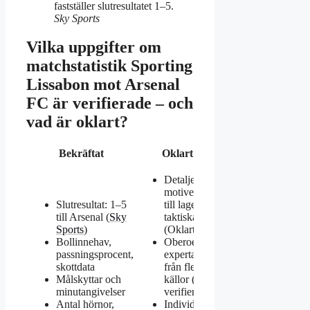
fastställer slutresultatet 1–5.
Sky Sports
Vilka uppgifter om
matchstatistik Sporting
Lissabon mot Arsenal
FC är verifierade – och
vad är oklart?
Bekräftat
Oklart
Detaljerad
motivering
Slutresultat: 1–5
till lagens
till Arsenal (
Sky
taktiska val
Sports
)
(Oklart)
Bollinnehav,
Oberoende
passningsprocent,
expertanalys
skottdata
från flera
Målskyttar och
källor (Ej
minutangivelser
verifierat)
Antal hörnor,
Individuella