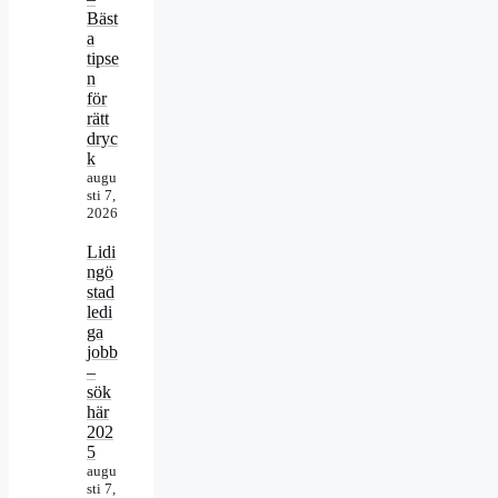
Bäst
a
tipse
n
för
rätt
dryc
k
augu
sti 7,
2026
Lidi
ngö
stad
ledi
ga
jobb
–
sök
här
202
5
augu
sti 7,