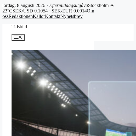
lördag, 8 augusti 2026 ·
Eftermiddagsutgåva
Stockholm ☀
23°C
SEK/USD 0.1054 · SEK/EUR 0.0914
Om
oss
Redaktionen
Källor
Kontakt
Nyhetsbrev
Hoppa
Tidsbild
till
innehåll
Meny