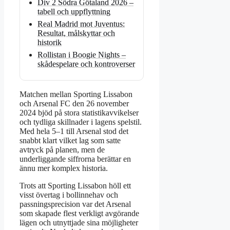
Div 2 Södra Götaland 2026 –
tabell och uppflyttning
Real Madrid mot Juventus:
Resultat, målskyttar och
historik
Rollistan i Boogie Nights –
skådespelare och kontroverser
Matchen mellan Sporting Lissabon
och Arsenal FC den 26 november
2024 bjöd på stora statistikavvikelser
och tydliga skillnader i lagens spelstil.
Med hela 5–1 till Arsenal stod det
snabbt klart vilket lag som satte
avtryck på planen, men de
underliggande siffrorna berättar en
ännu mer komplex historia.
Trots att Sporting Lissabon höll ett
visst övertag i bollinnehav och
passningsprecision var det Arsenal
som skapade flest verkligt avgörande
lägen och utnyttjade sina möjligheter