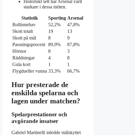
Historiskt sett har Arsenal varit
starkare i dessa möten.
Statistik
Sporting
Arsenal
Bollinnehav
52,2%
47,8%
Skott totalt
19
13
Skott på mål
8
9
Passningsprocent
89,9%
87,8%
Hörnor
8
3
Räddningar
4
8
Gula kort
1
1
Flygdueller vunna
33,3%
66,7%
Hur presterade de
enskilda spelarna och
lagen under matchen?
Spelarprestationer och
avgörande insatser
Gabriel Martinelli inledde målskyttet