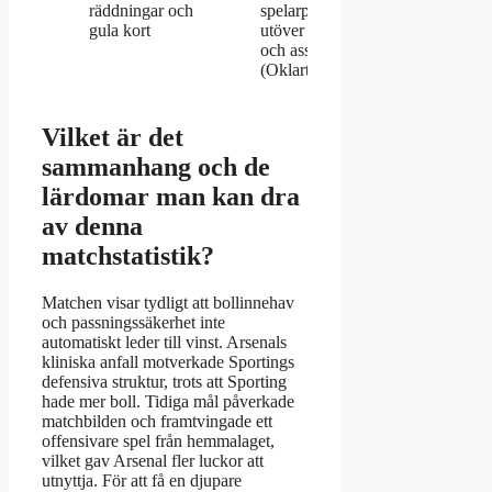
räddningar och
spelarpoäng
gula kort
utöver mål
och assist
(Oklart)
Vilket är det
sammanhang och de
lärdomar man kan dra
av denna
matchstatistik?
Matchen visar tydligt att bollinnehav
och passningssäkerhet inte
automatiskt leder till vinst. Arsenals
kliniska anfall motverkade Sportings
defensiva struktur, trots att Sporting
hade mer boll. Tidiga mål påverkade
matchbilden och framtvingade ett
offensivare spel från hemmalaget,
vilket gav Arsenal fler luckor att
utnyttja. För att få en djupare