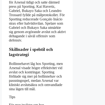
för Arsenal tidigt och satte därmed
press på Sporting. Kai Havertz,
Gabriel, Bukayo Saka och Leandro
Trossard fyllde på målprotokollet. För
Sporting reducerade Gonçalo Inácio
strax efter halvtidsvilan. Spelare som
Gabriel och Bukayo Saka utmärkte
sig genom avgörande avslut och aktivt
deltagande i såväl offensiv som
defensiv.
Skillnader i spelstil och
lagstrategi
Bollinnehavet låg hos Sporting, men
Arsenal visade högre effektivitet vid
avslut och kontringar. Sporting
förlitade sig mer på bollinnehav och
passningsspel, medan Arsenal var
kliniskt avslutsäkra och omvandlade
sina lägen till mål.
Tips
För mer insikter om hur