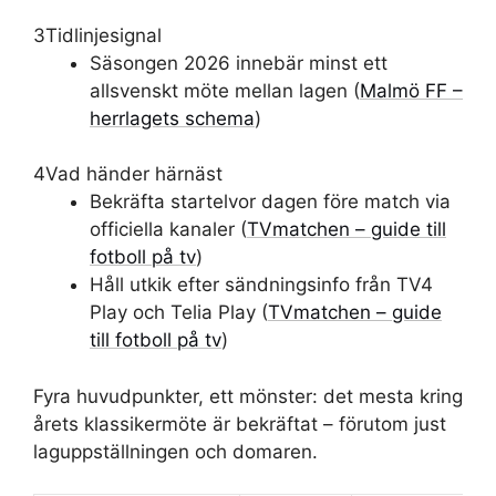
3
Tidlinjesignal
Säsongen 2026 innebär minst ett
allsvenskt möte mellan lagen (
Malmö FF –
herrlagets schema
)
4
Vad händer härnäst
Bekräfta startelvor dagen före match via
officiella kanaler (
TVmatchen – guide till
fotboll på tv
)
Håll utkik efter sändningsinfo från TV4
Play och Telia Play (
TVmatchen – guide
till fotboll på tv
)
Fyra huvudpunkter, ett mönster: det mesta kring
årets klassikermöte är bekräftat – förutom just
laguppställningen och domaren.