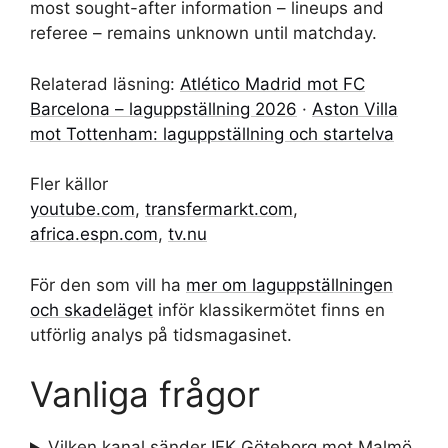
most sought-after information – lineups and
referee – remains unknown until matchday.
Relaterad läsning:
Atlético Madrid mot FC
Barcelona – laguppställning 2026
·
Aston Villa
mot Tottenham: laguppställning och startelva
Fler källor
youtube.com
,
transfermarkt.com
,
africa.espn.com
,
tv.nu
För den som vill ha
mer om laguppställningen
och skadeläget
inför klassikermötet finns en
utförlig analys på tidsmagasinet.
Vanliga frågor
Vilken kanal sänder IFK Göteborg mot Malmö