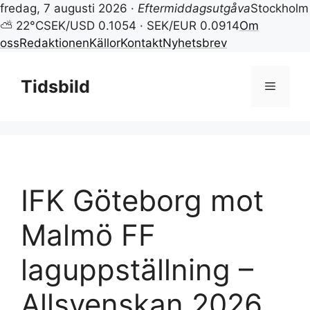
fredag, 7 augusti 2026 ·
Eftermiddagsutgåva
Stockholm
⛅ 22°C
SEK/USD 0.1054 · SEK/EUR 0.0914
Om
oss
Redaktionen
Källor
Kontakt
Nyhetsbrev
Hoppa
till
Tidsbild
Meny
innehåll
IFK Göteborg mot
Malmö FF
laguppställning –
Allsvenskan 2026