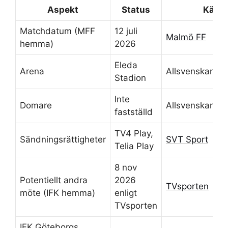
Aspekt
Status
Källa
Matchdatum (MFF
12 juli
Malmö FF
hemma)
2026
Eleda
Arena
Allsvenskan.se
Stadion
Inte
Domare
Allsvenskan.se
fastställd
TV4 Play,
Sändningsrättigheter
SVT Sport
Telia Play
8 nov
Potentiellt andra
2026
TVsporten
möte (IFK hemma)
enligt
TVsporten
IFK Göteborgs