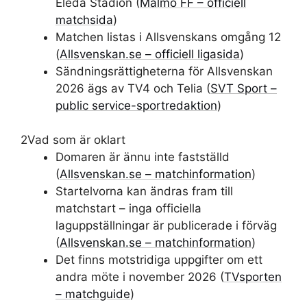
Eleda Stadion (
Malmö FF – officiell
matchsida
)
Matchen listas i Allsvenskans omgång 12
(
Allsvenskan.se – officiell ligasida
)
Sändningsrättigheterna för Allsvenskan
2026 ägs av TV4 och Telia (
SVT Sport –
public service-sportredaktion
)
2
Vad som är oklart
Domaren är ännu inte fastställd
(
Allsvenskan.se – matchinformation
)
Startelvorna kan ändras fram till
matchstart – inga officiella
laguppställningar är publicerade i förväg
(
Allsvenskan.se – matchinformation
)
Det finns motstridiga uppgifter om ett
andra möte i november 2026 (
TVsporten
– matchguide
)