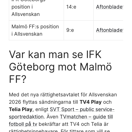
position i
14:e
Aftonbladet/Må
Allsvenskan
Malmö FF:s position
9:e
Aftonbladet/Må
i Allsvenskan
Var kan man se IFK
Göteborg mot Malmö
FF?
Med det nya rättighetsavtalet för Allsvenskan
2026 flyttas sändningarna till
TV4 Play
och
Telia Play
, enligt
SVT Sport – public service-
sportredaktion
. Även
TVmatchen – guide till
fotboll på tv
bekräftar att TV4 och Telia är
rättighetsinnehavare. För tittare som vill se