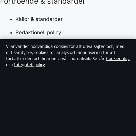
Förtroende & standarder
Källor & standarder
Redaktionell policy
Rättelsepolicy
Vi använder nödvändiga cookies för att driva sajten och, med
ditt samtycke, cookies för analys och annonsering för att
förbättra den och finansiera vår journalistik. Se vår
Cookiepolicy
Faktagranskningspolicy
och
Integritetspolicy
.
Ägande & finansiering
Integritetspolicy
Cookiepolicy
Innehållet är endast avsett för allmän information.
Allmänna förfrågningar:
info@tidsbild.se
.