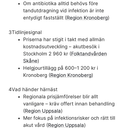
Om antibiotika alltid behövs före
tandutdragning vid infektion är inte
entydigt fastställt (
Region Kronoberg
)
3
Tidlinjesignal
Priserna har stigit i takt med allmän
kostnadsutveckling – akutbesök i
Stockholm 2 960 kr (
Folktandvården
Skåne
)
Helgjourtillägg på 600–1 200 kr i
Kronoberg (
Region Kronoberg
)
4
Vad händer härnäst
Regionala prisjämförelser blir allt
vanligare – kräv offert innan behandling
(
Region Uppsala
)
Mer fokus på infektionsrisker och rätt till
akut vård (
Region Uppsala
)