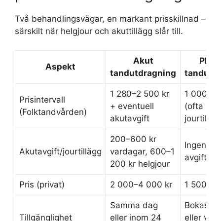
Två behandlingsvägar, en markant prisskillnad –
särskilt när helgjour och akuttillägg slår till.
Akut
Plan
Aspekt
tandutdragning
tandutd
1 280–2 500 kr
1 000–2 
Prisintervall
+ eventuell
(ofta läg
(Folktandvården)
akutavgift
jourtilläg
200–600 kr
Ingen ext
Akutavgift/jourtillägg
vardagar, 600–1
avgift
200 kr helgjour
Pris (privat)
2 000–4 000 kr
1 500–3 
Samma dag
Bokas da
Tillgänglighet
eller inom 24
eller vec