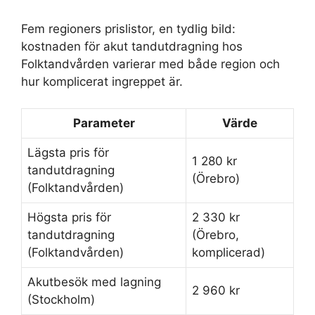
Fem regioners prislistor, en tydlig bild:
kostnaden för akut tandutdragning hos
Folktandvården varierar med både region och
hur komplicerat ingreppet är.
Parameter
Värde
Lägsta pris för
1 280 kr
tandutdragning
(Örebro)
(Folktandvården)
Högsta pris för
2 330 kr
tandutdragning
(Örebro,
(Folktandvården)
komplicerad)
Akutbesök med lagning
2 960 kr
(Stockholm)