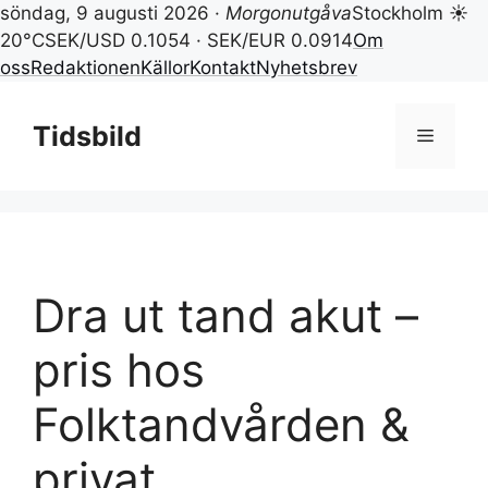
söndag, 9 augusti 2026 ·
Morgonutgåva
Stockholm ☀
20°C
SEK/USD 0.1054 · SEK/EUR 0.0914
Om
oss
Redaktionen
Källor
Kontakt
Nyhetsbrev
Hoppa
till
Tidsbild
Meny
innehåll
Dra ut tand akut –
pris hos
Folktandvården &
privat