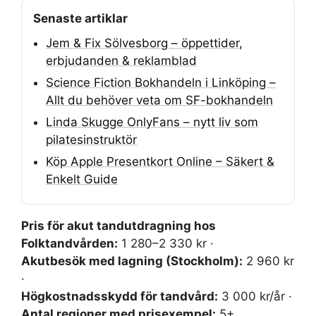
Senaste artiklar
Jem & Fix Sölvesborg – öppettider,
erbjudanden & reklamblad
Science Fiction Bokhandeln i Linköping –
Allt du behöver veta om SF-bokhandeln
Linda Skugge OnlyFans – nytt liv som
pilatesinstruktör
Köp Apple Presentkort Online – Säkert &
Enkelt Guide
Pris för akut tandutdragning hos
Folktandvården:
1 280–2 330 kr ·
Akutbesök med lagning (Stockholm):
2 960 kr
·
Högkostnadsskydd för tandvård:
3 000 kr/år ·
Antal regioner med prisexempel:
5+