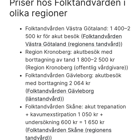
Priser hos Folktandvården i
olika regioner
Folktandvården Västra Götaland: 1 400–2
500 kr för akut besök (
Folktandvården
Västra Götaland (regionens tandvård)
)
Region Kronoberg: akutbesök med
borttagning av tand 1 800–2 500 kr
(Region Kronoberg (offentlig vårdgivare))
Folktandvården Gävleborg: akutbesök
med borttagning 2 064 kr
(
Folktandvården Gävleborg
(länstandvård)
)
Folktandvården Skåne: akut trepanation
+ kavumexstirpation 1 050 kr +
undersökning 600 kr = 1 650 kr
(
Folktandvården Skåne (regionens
tandvård)
)