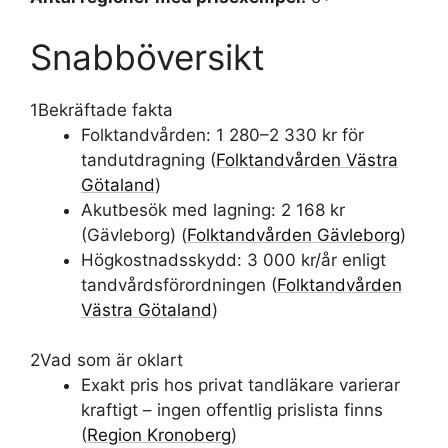
Snabböversikt
1
Bekräftade fakta
Folktandvården: 1 280–2 330 kr för
tandutdragning (
Folktandvården Västra
Götaland
)
Akutbesök med lagning: 2 168 kr
(Gävleborg) (
Folktandvården Gävleborg
)
Högkostnadsskydd: 3 000 kr/år enligt
tandvårdsförordningen (
Folktandvården
Västra Götaland
)
2
Vad som är oklart
Exakt pris hos privat tandläkare varierar
kraftigt – ingen offentlig prislista finns
(
Region Kronoberg
)