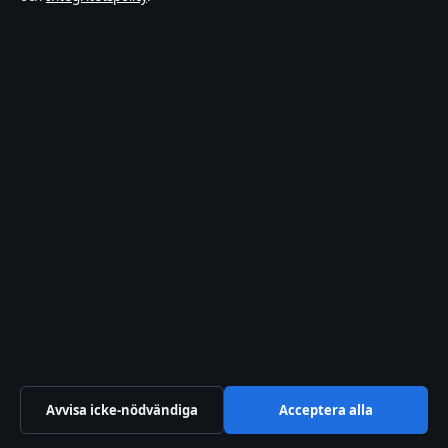
augusti 8, 2026
Linda Skugge OnlyFans – nytt liv som
pilatesinstruktör
augusti 8, 2026
Köp Apple Presentkort Online – Säkert & Enkelt
Guide
augusti 8, 2026
Bäst i test kaffebryggare 2025 – Jämför
Moccamaster, WMF och Melitta
augusti 8, 2026
Meghan, hertiginna av Sussex – allt du behöver
veta | 2025
Avvisa icke-nödvändiga
Acceptera alla
augusti 8, 2026