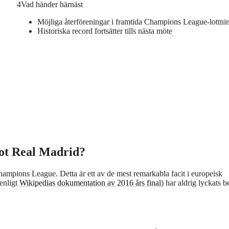
4
Vad händer härnäst
Möjliga återföreningar i framtida Champions League-lottni
Historiska record fortsätter tills nästa möte
mot Real Madrid?
hampions League. Detta är ett av de mest remarkabla facit i europeisk
enligt
Wikipedias dokumentation av 2016 års final
) har aldrig lyckats b