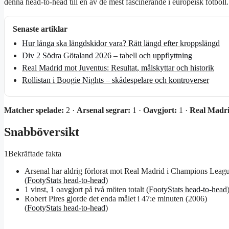
denna head-to-head till en av de mest fascinerande i europeisk fotboll.
Senaste artiklar
Hur långa ska längdskidor vara? Rätt längd efter kroppslängd
Div 2 Södra Götaland 2026 – tabell och uppflyttning
Real Madrid mot Juventus: Resultat, målskyttar och historik
Rollistan i Boogie Nights – skådespelare och kontroverser
Matcher spelade:
2 ·
Arsenal segrar:
1 ·
Oavgjort:
1 ·
Real Madri
Snabböversikt
1
Bekräftade fakta
Arsenal har aldrig förlorat mot Real Madrid i Champions Leag
(
FootyStats head-to-head
)
1 vinst, 1 oavgjort på två möten totalt (
FootyStats head-to-head
Robert Pires gjorde det enda målet i 47:e minuten (2006)
(
FootyStats head-to-head
)