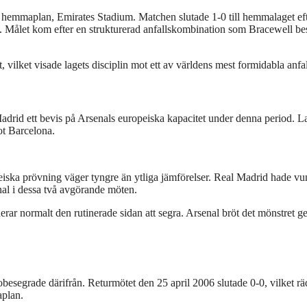
hemmaplan, Emirates Stadium. Matchen slutade 1-0 till hemmalaget eft
. Målet kom efter en strukturerad anfallskombination som Bracewell be
 vilket visade lagets disciplin mot ett av världens mest formidabla anfal
drid ett bevis på Arsenals europeiska kapacitet under denna period. L
ot Barcelona.
peiska prövning väger tyngre än ytliga jämförelser. Real Madrid hade vu
al i dessa två avgörande möten.
derar normalt den rutinerade sidan att segra. Arsenal bröt det mönstret 
besegrade därifrån. Returmötet den 25 april 2006 slutade 0-0, vilket r
aplan.