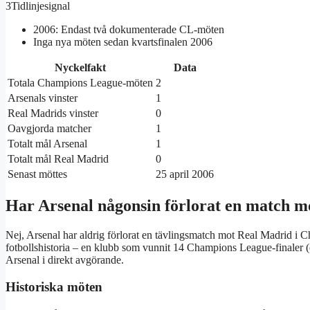
3
Tidlinjesignal
2006: Endast två dokumenterade CL-möten
Inga nya möten sedan kvartsfinalen 2006
Nyckelfakt
Data
Totala Champions League-möten
2
Arsenals vinster
1
Real Madrids vinster
0
Oavgjorda matcher
1
Totalt mål Arsenal
1
Totalt mål Real Madrid
0
Senast möttes
25 april 2006
Har Arsenal någonsin förlorat en match 
Nej, Arsenal har aldrig förlorat en tävlingsmatch mot Real Madrid i C
fotbollshistoria – en klubb som vunnit 14 Champions League-finaler (
Arsenal i direkt avgörande.
Historiska möten