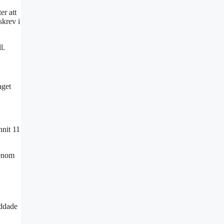
er att
skrev i
l.
aget
nnit 11
genom
äddade