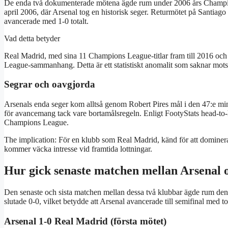
De enda två dokumenterade mötena ägde rum under 2006 års Champion
april 2006, där Arsenal tog en historisk seger. Returmötet på Santiago
avancerade med 1-0 totalt.
Vad detta betyder
Real Madrid, med sina 11 Champions League-titlar fram till 2016 och t
League-sammanhang. Detta är ett statistiskt anomalit som saknar mots
Segrar och oavgjorda
Arsenals enda seger kom alltså genom Robert Pires mål i den 47:e min
för avancemang tack vare bortamålsregeln. Enligt FootyStats head-to-
Champions League.
The implication: För en klubb som Real Madrid, känd för att dominera e
kommer väcka intresse vid framtida lottningar.
Hur gick senaste matchen mellan Arsenal
Den senaste och sista matchen mellan dessa två klubbar ägde rum den
slutade 0-0, vilket betydde att Arsenal avancerade till semifinal med to
Arsenal 1-0 Real Madrid (första mötet)