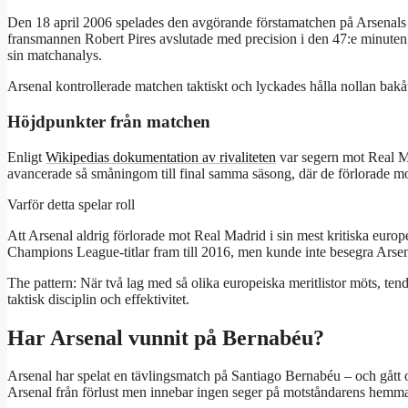
Den 18 april 2006 spelades den avgörande förstamatchen på Arsenals 
fransmannen Robert Pires avslutade med precision i den 47:e minuten
sin matchanalys.
Arsenal kontrollerade matchen taktiskt och lyckades hålla nollan bakåt,
Höjdpunkter från matchen
Enligt
Wikipedias dokumentation av rivaliteten
var segern mot Real Ma
avancerade så småningom till final samma säsong, där de förlorade m
Varför detta spelar roll
Att Arsenal aldrig förlorade mot Real Madrid i sin mest kritiska euro
Champions League-titlar fram till 2016, men kunde inte besegra Arsen
The pattern: När två lag med så olika europeiska meritlistor möts, ten
taktisk disciplin och effektivitet.
Har Arsenal vunnit på Bernabéu?
Arsenal har spelat en tävlingsmatch på Santiago Bernabéu – och gått o
Arsenal från förlust men innebar ingen seger på motståndarens hemm