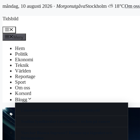
måndag, 10 augusti 2026 ·
Morgonutgåva
Stockholm ⛅ 18°C
Om oss
Hoppa
Tidsbild
till
innehåll
Meny
Meny
Hem
Politik
Ekonomi
Teknik
Världen
Reportage
Sport
Om oss
Korsord
Blogg
Läkemedel mot fetma och högkostnadsskydd
Svullna lymfkörtlar i armhålan – tecken på cancer
Vart bor Bianca Ingrosso? Hennes nya lägenhet och
förmögenhet