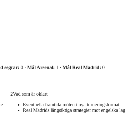
d segrar:
0 ·
Mål Arsenal:
1 ·
Mål Real Madrid:
0
2
Vad som är oklart
ue
Eventuella framtida möten i nya turneringsformat
Real Madrids långsiktiga strategier mot engelska lag
)