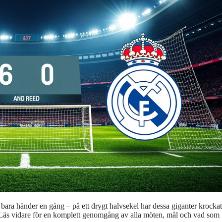
ara händer en gång – på ett drygt halvsekel har dessa giganter krockat
vör. Läs vidare för en komplett genomgång av alla möten, mål och vad som