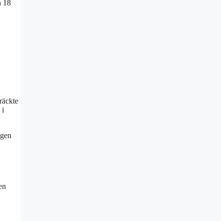
n 18
räckte
 i
igen
en