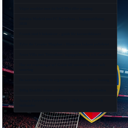
Väger muskler mer än fett? Myt eller sanning
Atlético Madrid mot FC Barcelona – laguppställning
2026
Fransk stad 5 bokstäver – guide för korsordslösare
Tyler the Creator Mugshot – Historien bakom polisfotot
Aston Villa mot Tottenham: laguppställning och startelva
Hur ser svartmögel ut? Guide till utseende, risker och
sanering
Du kan inte klistra in organisationens data här – lösning
Billig fläskfilé denna veckan – priser och erbjudanden
Azzaro Forever Wanted Elixir – Doft, recension och
skillnader