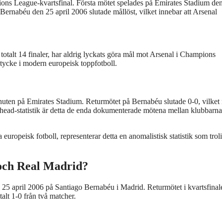
s League-kvartsfinal. Första mötet spelades på Emirates Stadium de
 Bernabéu den 25 april 2006 slutade mållöst, vilket innebar att Arsenal
otalt 14 finaler, har aldrig lyckats göra mål mot Arsenal i Champions
tycke i modern europeisk toppfotboll.
uten på Emirates Stadium. Returmötet på Bernabéu slutade 0-0, vilket 
head-statistik är detta de enda dokumenterade mötena mellan klubbarna
uropeisk fotboll, representerar detta en anomalistisk statistik som trol
 och Real Madrid?
 25 april 2006 på Santiago Bernabéu i Madrid. Returmötet i kvartsfinal
talt 1-0 från två matcher.