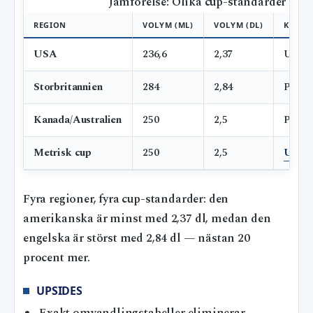
Jämförelse: Olika cup-standarder
REGION
VOLYM (ML)
VOLYM (DL)
KÄLLA
USA
236,6
2,37
Unit 
Storbritannien
284
2,84
Pufz
Kanada/Australien
250
2,5
Pufz
Metrisk cup
250
2,5
UnitJ
Fyra regioner, fyra cup-standarder: den
amerikanska är minst med 2,37 dl, medan den
engelska är störst med 2,84 dl — nästan 20
procent mer.
UPSIDES