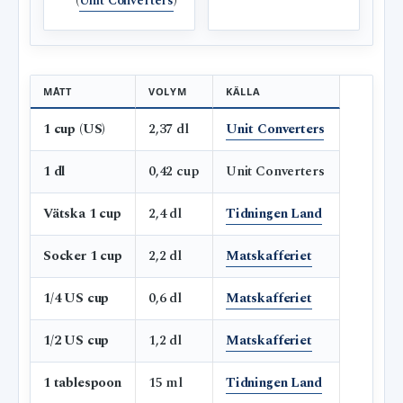
(
Unit Converters
)
MÅTT
VOLYM
KÄLLA
1 cup (US)
2,37 dl
Unit Converters
1 dl
0,42 cup
Unit Converters
Vätska 1 cup
2,4 dl
Tidningen Land
Socker 1 cup
2,2 dl
Matskafferiet
1/4 US cup
0,6 dl
Matskafferiet
1/2 US cup
1,2 dl
Matskafferiet
1 tablespoon
15 ml
Tidningen Land