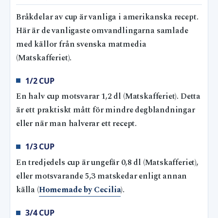
Bråkdelar av cup är vanliga i amerikanska recept.
Här är de vanligaste omvandlingarna samlade
med källor från svenska matmedia
(Matskafferiet).
1/2 CUP
En halv cup motsvarar 1,2 dl (Matskafferiet). Detta
är ett praktiskt mått för mindre degblandningar
eller när man halverar ett recept.
1/3 CUP
En tredjedels cup är ungefär 0,8 dl (Matskafferiet),
eller motsvarande 5,3 matskedar enligt annan
källa (
Homemade by Cecilia
).
3/4 CUP