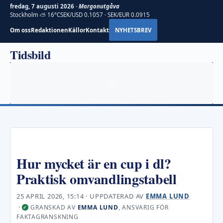
fredag, 7 augusti 2026 ·
Morgonutgåva
Stockholm ⛅ 16°C
SEK/USD 0.1057 · SEK/EUR 0.0915
Om oss
Redaktionen
Källor
Kontakt
NYHETSBREV
Hoppa
Tidsbild
till
innehåll
MENY
Hur mycket är en cup i dl?
Praktisk omvandlingstabell
25 APRIL 2026, 15:14
· UPPDATERAD
AV
EMMA LUND
·
GRANSKAD AV
EMMA LUND
, ANSVARIG FÖR
✓
FAKTAGRANSKNING