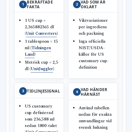
BEKRÄFTADE
VAD SOM ÄR
1
2
FAKTA
OKLART
1 US cup =
Viktvariationer
2,365882365 dl
per ingrediens
(
Unit Converters
)
och packning
1 tablespoon = 15
Inga officiella
ml (
Tidningen
NIST/USDA-
Land
)
källor för US
customary cup-
Metrisk cup = 2,5
definition
dl (
UnitJuggler
)
VAD HÄNDER
3
TIDLINJESIGNAL
4
HÄRNÄST
US customary
Använd tabellen
cup definierad
nedan för exakta
som 236,588 ml
omvandlingar vid
sedan 1800-talet
svensk bakning