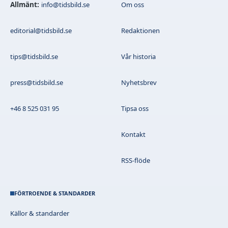
Allmänt:
info@tidsbild.se
Om oss
editorial@tidsbild.se
Redaktionen
tips@tidsbild.se
Vår historia
press@tidsbild.se
Nyhetsbrev
+46 8 525 031 95
Tipsa oss
Kontakt
RSS-flöde
FÖRTROENDE & STANDARDER
Källor & standarder