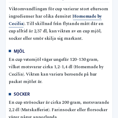
Viktomvandlingen för cup varierar stort eftersom
ingredienser har olika densitet (
Homemade by
Cecilia
). Till skillnad från flytande mått där en
cup alltid är 2,37 dl, kan vikten av en cup mjöl,
socker eller smör skilja sig markant.
MJÖL
En cup vetemjöl väger ungefär 120–130 gram,
vilket motsvarar cirka 1,2–1,4 dl (Homemade by
Cecilia). Vikten kan variera beroende på hur
packat mjölet är.
SOCKER
En cup strösocker är cirka 200 gram, motsvarande
2,2 dl (Matskafferiet). Farinsocker eller florsocker
väger något annorlunda.