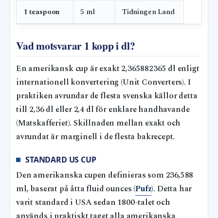
1 teaspoon
5 ml
Tidningen Land
Vad motsvarar 1 kopp i dl?
En amerikansk cup är exakt 2,365882365 dl enligt
internationell konvertering (Unit Converters). I
praktiken avrundar de flesta svenska källor detta
till 2,36 dl eller 2,4 dl för enklare handhavande
(Matskafferiet). Skillnaden mellan exakt och
avrundat är marginell i de flesta bakrecept.
STANDARD US CUP
Den amerikanska cupen definieras som 236,588
ml, baserat på åtta fluid ounces (
Pufz
). Detta har
varit standard i USA sedan 1800-talet och
används i praktiskt taget alla amerikanska