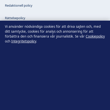
Redaktionell policy
Rättelsepolicy
Vi använder nödvändiga cookies för att driva sajten och, med
Faktagranskningspolicy
ditt samtycke, cookies för analys och annonsering för att
förbättra den och finansiera vår journalistik. Se vår
Cookiepolicy
och
Integritetspolicy
.
Ägande & finansiering
Integritetspolicy
Cookiepolicy
Innehållet är endast avsett för allmän information. Allmänna
förfrågningar:
info@tidsbild.se
.